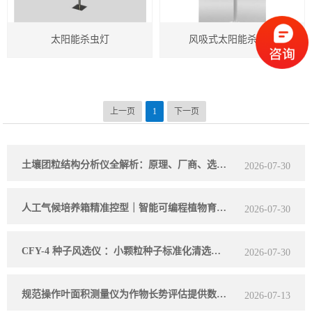
农业气象仪器
太阳能杀虫灯
风吸式太阳能杀虫灯
植物性状仪器
种子检验仪器
测产考种仪器
上一页
1
下一页
粮油作物检测仪器
土壤团粒结构分析仪全解析：原理、厂商、选型，看完就懂！
2026-07-30
植保仪器
智慧农业物联网
人工气候培养箱精准控型｜智能可编程植物育苗与科研试验设备详解
2026-07-30
CFY-4 种子风选仪 ：小颗粒种子标准化清选专用设备
2026-07-30
规范操作叶面积测量仪为作物长势评估提供数据支撑
2026-07-13