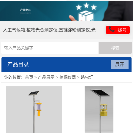
人工气候箱,植物光合测定仪,直链淀粉测定仪,光
拨号
照培养箱,植物营养测定仪
产品目录
展开
你的位置：
首页
>
产品展示
>
植保仪器
> 杀虫灯
培养箱仪器类
药品稳定性试验箱
智能人工气候室
土壤检测仪器