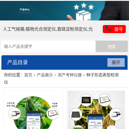
人工气候箱,植物光合测定仪,直链淀粉测定仪,光
拨号
照培养箱,植物营养测定仪
产品目录
展开
你的位置：
首页
>
产品展示
>
测产考种仪器
> 种子形态表型检测
培养箱仪器类
仪
药品稳定性试验箱
智能人工气候室
土壤检测仪器