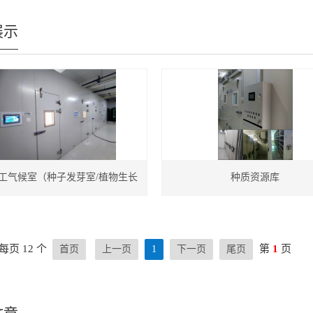
展示
工气候室（种子发芽室/植物生长
种质资源库
室）
每页 12 个
第
1
页
首页
上一页
1
下一页
尾页