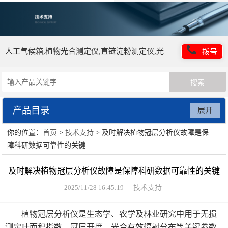
人工气候箱,植物光合测定仪,直链淀粉测定仪,光
拨号
照培养箱,植物营养测定仪
产品目录
展开
你的位置：
首页
>
技术支持
> 及时解决植物冠层分析仪故障是保
培养箱仪器类
障科研数据可靠性的关键
药品稳定性试验箱
及时解决植物冠层分析仪故障是保障科研数据可靠性的关键
智能人工气候室
2025/11/28 16:45:19
技术支持
土壤检测仪器
植物冠层分析仪是生态学、农学及林业研究中用于无损
测定叶面积指数、冠层开度、光合有效辐射分布等关键参数