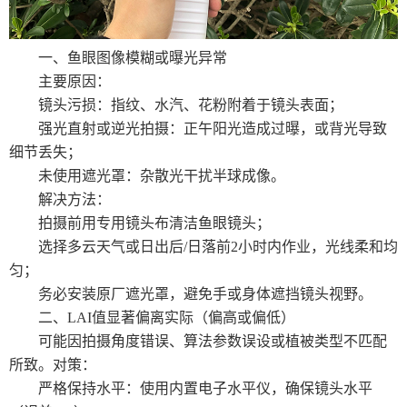
一、鱼眼图像模糊或曝光异常
主要原因：
镜头污损：指纹、水汽、花粉附着于镜头表面；
强光直射或逆光拍摄：正午阳光造成过曝，或背光导致
细节丢失；
未使用遮光罩：杂散光干扰半球成像。
解决方法：
拍摄前用专用镜头布清洁鱼眼镜头；
选择多云天气或日出后/日落前2小时内作业，光线柔和均
匀；
务必安装原厂遮光罩，避免手或身体遮挡镜头视野。
二、LAI值显著偏离实际（偏高或偏低）
可能因拍摄角度错误、算法参数误设或植被类型不匹配
所致。对策：
严格保持水平：使用内置电子水平仪，确保镜头水平