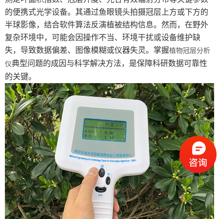
农业气象仪器
的便携式光学设备。其通过鱼眼镜头拍摄冠层上方或下方的
半球影像，结合软件算法反演植被结构信息。然而，在野外
植物性状仪器
复杂环境中，可能会因操作不当、环境干扰或设备维护缺
失，导致数据偏差、图像模糊或仪器失灵。掌握
植物冠层分析
种子检验仪器
典型问题的成因与科学解决方法，是保障科研数据可靠性
仪
测产考种仪器
的关键。
粮油作物检测仪器
植保仪器
智慧农业物联网