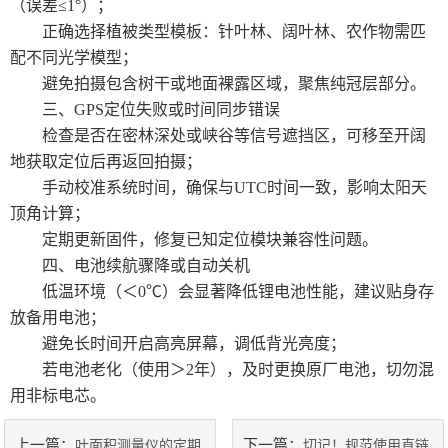
（误差≤1°）；
正确选择植被类型模板：针叶林、阔叶林、农作物需匹
配不同光学模型；
避免拍摄包含树干或地面裸露区域，聚焦纯冠层部分。
三、GPS定位失败或时间同步错误
检查是否在密林深处或峡谷等信号遮挡区，可移至开阔
地获取定位后再返回拍摄；
手动校准系统时间，确保与UTC时间一致，影响太阳天
顶角计算；
定期更新固件，修复已知定位模块兼容性问题。
四、电池续航骤降或自动关机
低温环境（＜0℃）会显著降低锂电池性能，建议贴身存
放备用电池；
避免长时间开启高亮屏幕，调低背光亮度；
若电池老化（使用＞2年），及时更换原厂电池，切勿混
用非标电芯。
上一篇：
下一篇：
叶面积测量仪的定期
切记！规范使用直链